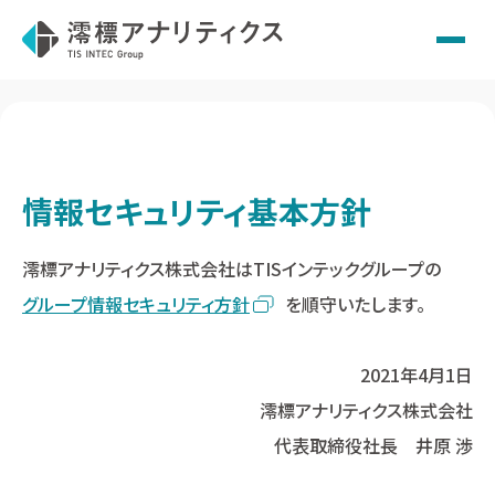
Skip
to
content
情報セキュリティ基本方針
澪標アナリティクス株式会社はTISインテックグループの
グループ情報セキュリティ方針
を順守いたします。
2021年4月1日
澪標アナリティクス株式会社
代表取締役社長 井原 渉