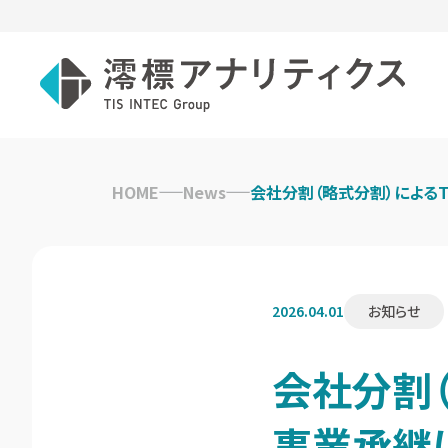
Skip
to
HOME
News
会社分割（略式分割）による
content
2026.04.01
お知らせ
会社分割（
事業承継