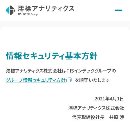
Skip
to
content
情報セキュリティ基本方針
澪標アナリティクス株式会社はTISインテックグループの
グループ情報セキュリティ方針
を順守いたします。
2021年4月1日
澪標アナリティクス株式会社
代表取締役社長 井原 渉